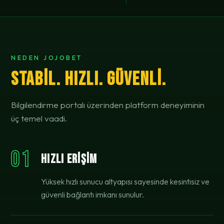
NEDEN JOJOBET
Stabil. Hızlı. Güvenli.
Bilgilendirme portalı üzerinden platform deneyiminin
üç temel vaadi.
01
Hızlı Erişim
Yüksek hızlı sunucu altyapısı sayesinde kesintisiz ve
güvenli bağlantı imkanı sunulur.