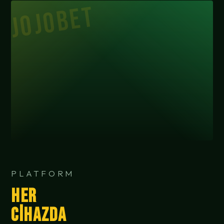
PLATFORM
Her
cihazda