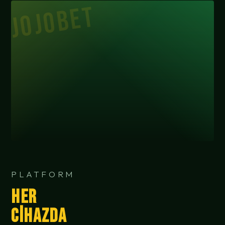
PLATFORM
Her
cihazda