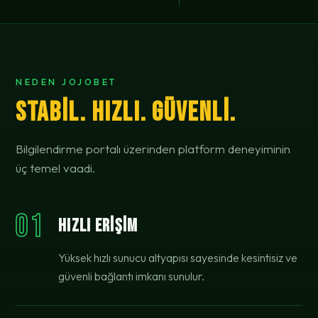
NEDEN JOJOBET
Stabil. Hızlı. Güvenli.
Bilgilendirme portalı üzerinden platform deneyiminin
üç temel vaadi.
01
Hızlı Erişim
Yüksek hızlı sunucu altyapısı sayesinde kesintisiz ve
güvenli bağlantı imkanı sunulur.