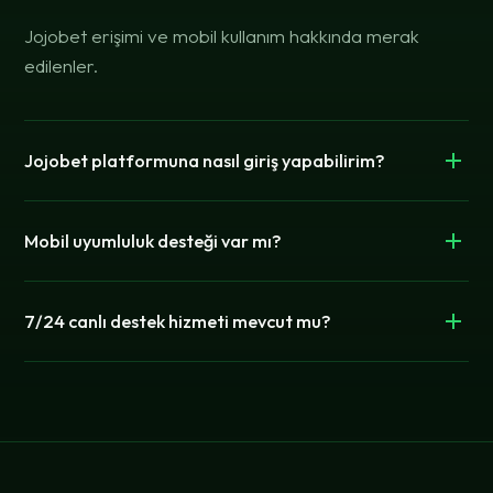
Jojobet erişimi ve mobil kullanım hakkında merak
edilenler.
Jojobet platformuna nasıl giriş yapabilirim?
Güncel ve resmi alan adı üzerinden tarayıcınız aracılığıyla
Mobil uyumluluk desteği var mı?
veya mobil cihazınızdan sorunsuz şekilde erişim
sağlayabilirsiniz.
Evet, tüm iOS ve Android cihazlarla uyumlu, duyarlı mobil
7/24 canlı destek hizmeti mevcut mu?
arayüz sunulmaktadır.
Kullanıcılar haftanın 7 günü 24 saat boyunca canlı destek
hattı üzerinden bilgi ve yardım alabilirler.