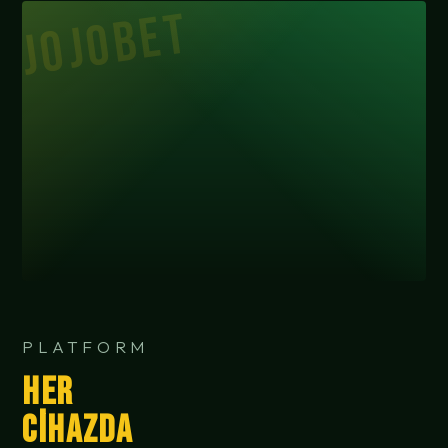
PLATFORM
Her
cihazda