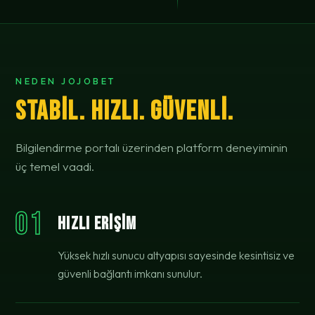
NEDEN JOJOBET
Stabil. Hızlı. Güvenli.
Bilgilendirme portalı üzerinden platform deneyiminin
üç temel vaadi.
01
Hızlı Erişim
Yüksek hızlı sunucu altyapısı sayesinde kesintisiz ve
güvenli bağlantı imkanı sunulur.