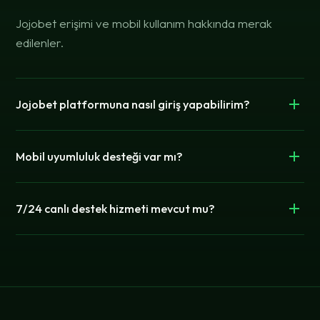
Jojobet erişimi ve mobil kullanım hakkında merak
edilenler.
Jojobet platformuna nasıl giriş yapabilirim?
Güncel ve resmi alan adı üzerinden tarayıcınız aracılığıyla
Mobil uyumluluk desteği var mı?
veya mobil cihazınızdan sorunsuz şekilde erişim
sağlayabilirsiniz.
Evet, tüm iOS ve Android cihazlarla uyumlu, duyarlı mobil
7/24 canlı destek hizmeti mevcut mu?
arayüz sunulmaktadır.
Kullanıcılar haftanın 7 günü 24 saat boyunca canlı destek
hattı üzerinden bilgi ve yardım alabilirler.