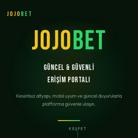
JOJO
BET
JOJO
BET
Güncel & Güvenli
Erişim Portalı
Kesintisiz altyapı, mobil uyum ve güncel duyurularla
platforma güvenle ulaşın.
KEŞFET