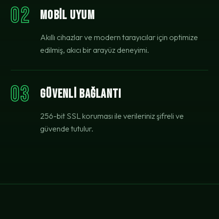
02
Mobil Uyum
Akıllı cihazlar ve modern tarayıcılar için optimize
edilmiş, akıcı bir arayüz deneyimi.
03
Güvenli Bağlantı
256-bit SSL koruması ile verileriniz şifreli ve
güvende tutulur.