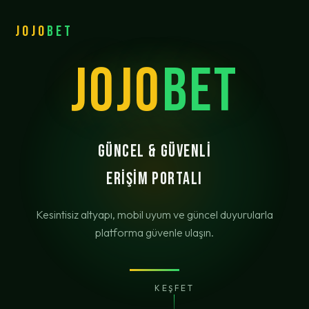
JOJO
BET
JOJO
BET
Güncel & Güvenli
Erişim Portalı
Kesintisiz altyapı, mobil uyum ve güncel duyurularla
platforma güvenle ulaşın.
KEŞFET