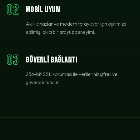
02
Mobil Uyum
Akıllı cihazlar ve modern tarayıcılar için optimize
edilmiş, akıcı bir arayüz deneyimi.
03
Güvenli Bağlantı
256-bit SSL koruması ile verileriniz şifreli ve
güvende tutulur.