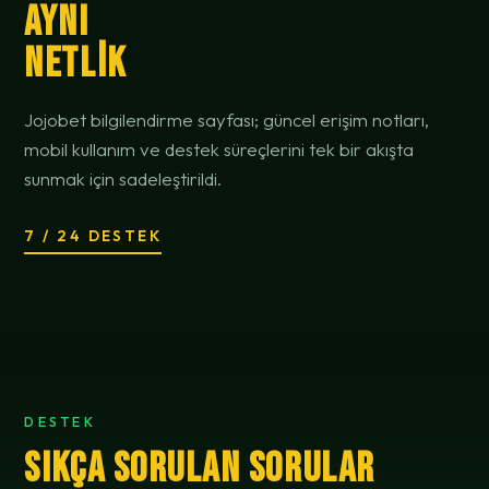
aynı
netlik
Jojobet bilgilendirme sayfası; güncel erişim notları,
mobil kullanım ve destek süreçlerini tek bir akışta
sunmak için sadeleştirildi.
7 / 24 DESTEK
DESTEK
Sıkça Sorulan Sorular