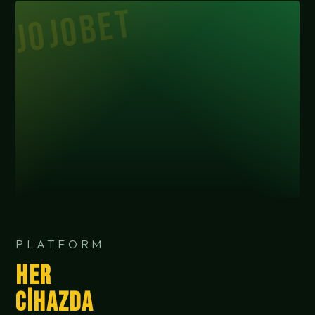
PLATFORM
Her
cihazda