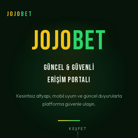
JOJO
BET
JOJO
BET
Güncel & Güvenli
Erişim Portalı
Kesintisiz altyapı, mobil uyum ve güncel duyurularla
platforma güvenle ulaşın.
KEŞFET