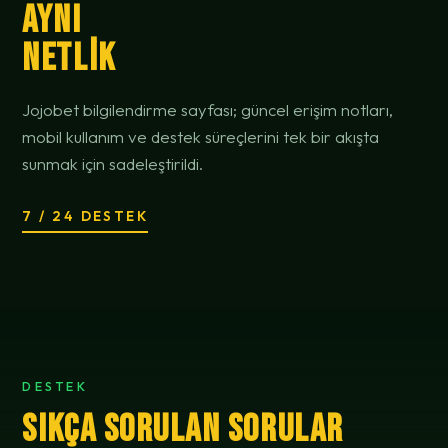
aynı
netlik
Jojobet bilgilendirme sayfası; güncel erişim notları,
mobil kullanım ve destek süreçlerini tek bir akışta
sunmak için sadeleştirildi.
7 / 24 DESTEK
DESTEK
Sıkça Sorulan Sorular