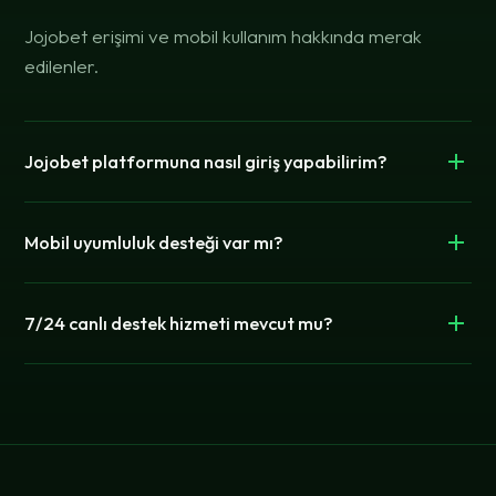
Jojobet erişimi ve mobil kullanım hakkında merak
edilenler.
Jojobet platformuna nasıl giriş yapabilirim?
Güncel ve resmi alan adı üzerinden tarayıcınız aracılığıyla
Mobil uyumluluk desteği var mı?
veya mobil cihazınızdan sorunsuz şekilde erişim
sağlayabilirsiniz.
Evet, tüm iOS ve Android cihazlarla uyumlu, duyarlı mobil
7/24 canlı destek hizmeti mevcut mu?
arayüz sunulmaktadır.
Kullanıcılar haftanın 7 günü 24 saat boyunca canlı destek
hattı üzerinden bilgi ve yardım alabilirler.