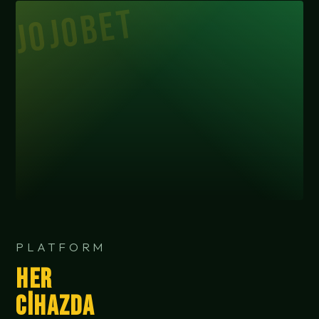
PLATFORM
Her
cihazda