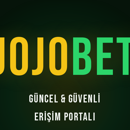
JOJO
BE
Güncel & Güvenli
Erişim Portalı