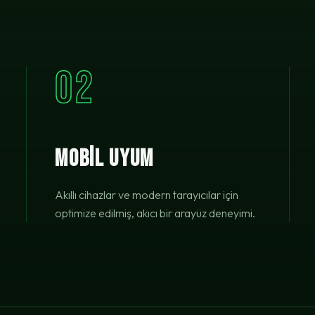
02
Mobil Uyum
Akıllı cihazlar ve modern tarayıcılar için
optimize edilmiş, akıcı bir arayüz deneyimi.