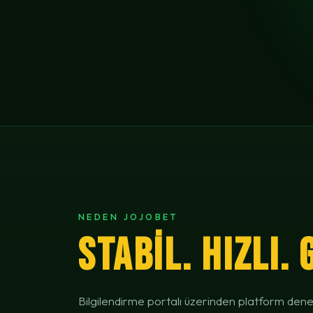
NEDEN JOJOBET
Stabil. Hızlı. 
Bilgilendirme portalı üzerinden platform dene