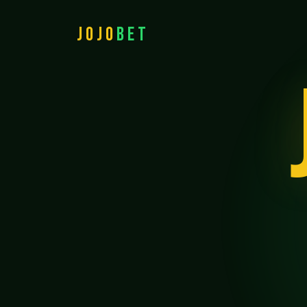
JOJO
BET