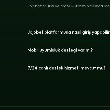
Jojobet erişimi ve mobil kullanım hakkında mer
Jojobet platformuna nasıl giriş yapabili
Güncel ve resmi alan adı üzerinden tarayıcınız ara
Mobil uyumluluk desteği var mı?
şekilde erişim sağlayabilirsiniz.
Evet, tüm iOS ve Android cihazlarla uyumlu, duyar
7/24 canlı destek hizmeti mevcut mu?
Kullanıcılar haftanın 7 günü 24 saat boyunca canlı 
alabilirler.