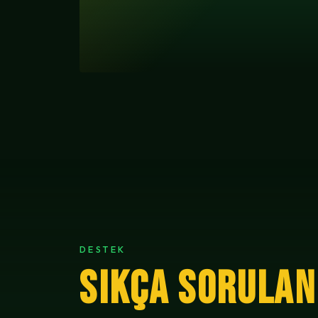
DESTEK
Sıkça Sorulan