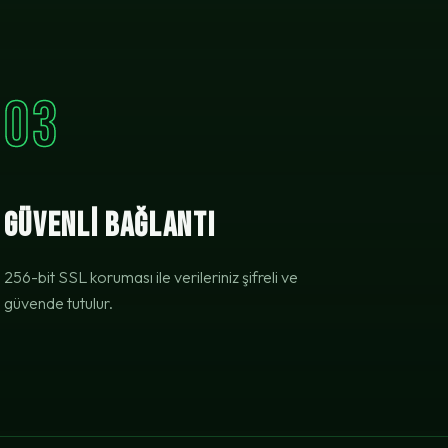
03
Güvenli Bağlantı
256-bit SSL koruması ile verileriniz şifreli ve
güvende tutulur.