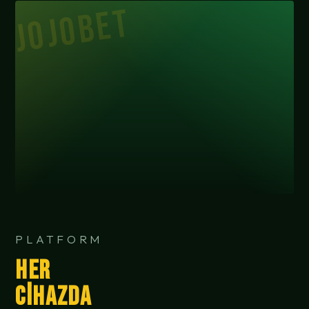
PLATFORM
Her
cihazda