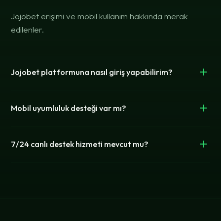
Jojobet erişimi ve mobil kullanım hakkında merak
edilenler.
Jojobet platformuna nasıl giriş yapabilirim?
Güncel ve resmi alan adı üzerinden tarayıcınız aracılığıyla
Mobil uyumluluk desteği var mı?
veya mobil cihazınızdan sorunsuz şekilde erişim
sağlayabilirsiniz.
Evet, tüm iOS ve Android cihazlarla uyumlu, duyarlı mobil
7/24 canlı destek hizmeti mevcut mu?
arayüz sunulmaktadır.
Kullanıcılar haftanın 7 günü 24 saat boyunca canlı destek
hattı üzerinden bilgi ve yardım alabilirler.