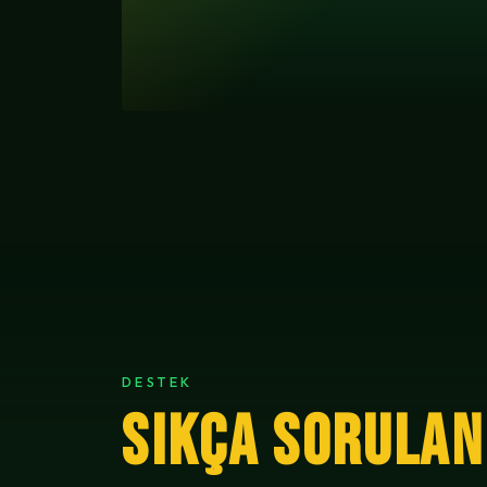
DESTEK
Sıkça Sorulan