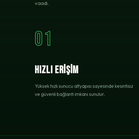
vaadi.
01
Hızlı Erişim
Yüksek hızlı sunucu altyapısı sayesinde kesintisiz
ve güvenli bağlantı imkanı sunulur.