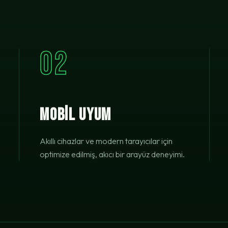
02
Mobil Uyum
Akıllı cihazlar ve modern tarayıcılar için
optimize edilmiş, akıcı bir arayüz deneyimi.