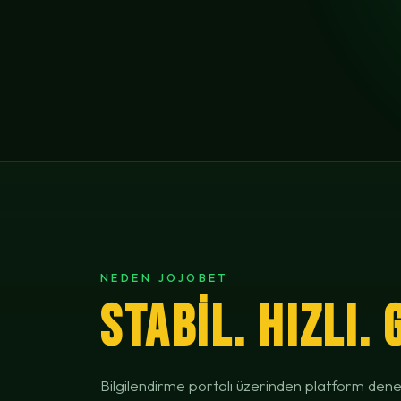
NEDEN JOJOBET
Stabil. Hızlı. 
Bilgilendirme portalı üzerinden platform dene