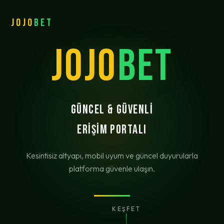
JOJO
BET
JOJO
BET
Güncel & Güvenli
Erişim Portalı
Kesintisiz altyapı, mobil uyum ve güncel duyurularla
platforma güvenle ulaşın.
KEŞFET