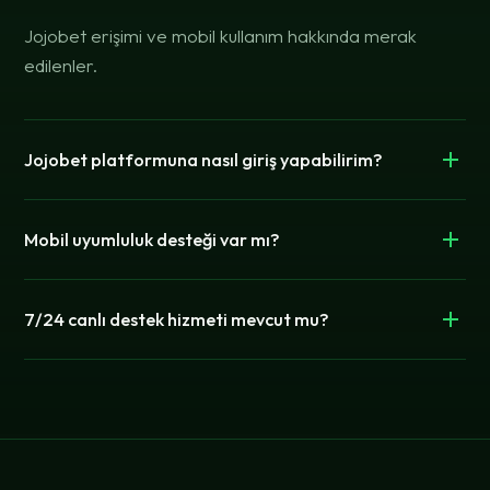
Jojobet erişimi ve mobil kullanım hakkında merak
edilenler.
Jojobet platformuna nasıl giriş yapabilirim?
Güncel ve resmi alan adı üzerinden tarayıcınız aracılığıyla
Mobil uyumluluk desteği var mı?
veya mobil cihazınızdan sorunsuz şekilde erişim
sağlayabilirsiniz.
Evet, tüm iOS ve Android cihazlarla uyumlu, duyarlı mobil
7/24 canlı destek hizmeti mevcut mu?
arayüz sunulmaktadır.
Kullanıcılar haftanın 7 günü 24 saat boyunca canlı destek
hattı üzerinden bilgi ve yardım alabilirler.