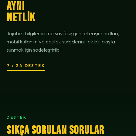
aynı
netlik
Jojobet bilgilendirme sayfası; güncel erişim notları,
mobil kullanım ve destek süreçlerini tek bir akışta
sunmak için sadeleştirildi.
7 / 24 DESTEK
DESTEK
Sıkça Sorulan Sorular