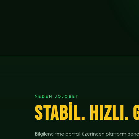
NEDEN JOJOBET
Stabil. Hızlı. 
Bilgilendirme portalı üzerinden platform dene