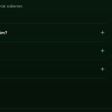
ak edilenler.
rim?
cılığıyla veya mobil cihazınızdan sorunsuz
lı mobil arayüz sunulmaktadır.
destek hattı üzerinden bilgi ve yardım