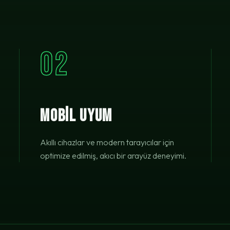
02
Mobil Uyum
Akıllı cihazlar ve modern tarayıcılar için
optimize edilmiş, akıcı bir arayüz deneyimi.