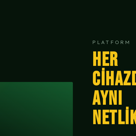
PLATFORM
Her
cihaz
aynı
netli