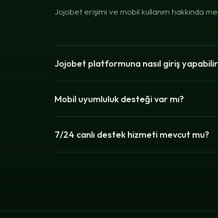
Jojobet erişimi ve mobil kullanım hakkında mer
Jojobet platformuna nasıl giriş yapabili
Güncel ve resmi alan adı üzerinden tarayıcınız ara
Mobil uyumluluk desteği var mı?
şekilde erişim sağlayabilirsiniz.
Evet, tüm iOS ve Android cihazlarla uyumlu, duyar
7/24 canlı destek hizmeti mevcut mu?
Kullanıcılar haftanın 7 günü 24 saat boyunca canlı 
alabilirler.