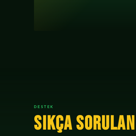
DESTEK
Sıkça Sorulan