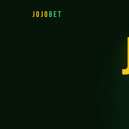
JOJO
BET