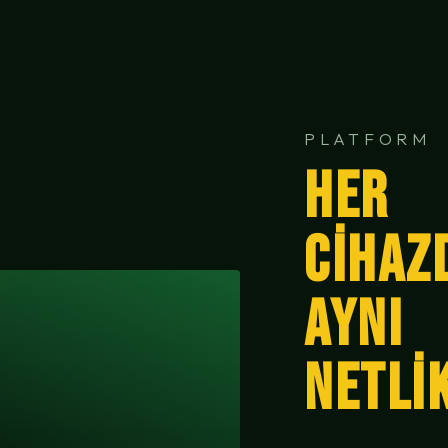
PLATFORM
Her
cihaz
aynı
netli