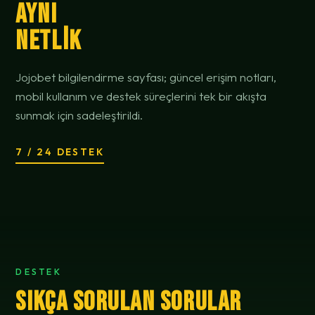
aynı
netlik
Jojobet bilgilendirme sayfası; güncel erişim notları,
mobil kullanım ve destek süreçlerini tek bir akışta
sunmak için sadeleştirildi.
7 / 24 DESTEK
DESTEK
Sıkça Sorulan Sorular