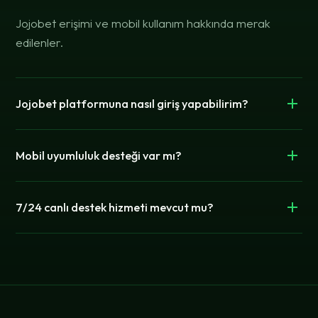
Jojobet erişimi ve mobil kullanım hakkında merak
edilenler.
Jojobet platformuna nasıl giriş yapabilirim?
Güncel ve resmi alan adı üzerinden tarayıcınız aracılığıyla
Mobil uyumluluk desteği var mı?
veya mobil cihazınızdan sorunsuz şekilde erişim
sağlayabilirsiniz.
Evet, tüm iOS ve Android cihazlarla uyumlu, duyarlı mobil
7/24 canlı destek hizmeti mevcut mu?
arayüz sunulmaktadır.
Kullanıcılar haftanın 7 günü 24 saat boyunca canlı destek
hattı üzerinden bilgi ve yardım alabilirler.