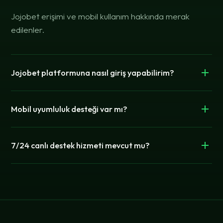
Jojobet erişimi ve mobil kullanım hakkında merak
edilenler.
Jojobet platformuna nasıl giriş yapabilirim?
Güncel ve resmi alan adı üzerinden tarayıcınız aracılığıyla
Mobil uyumluluk desteği var mı?
veya mobil cihazınızdan sorunsuz şekilde erişim
sağlayabilirsiniz.
Evet, tüm iOS ve Android cihazlarla uyumlu, duyarlı mobil
7/24 canlı destek hizmeti mevcut mu?
arayüz sunulmaktadır.
Kullanıcılar haftanın 7 günü 24 saat boyunca canlı destek
hattı üzerinden bilgi ve yardım alabilirler.