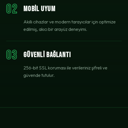
02
Mobil Uyum
Akıllı cihazlar ve modern tarayıcılar için optimize
edilmiş, akıcı bir arayüz deneyimi.
03
Güvenli Bağlantı
256-bit SSL koruması ile verileriniz şifreli ve
güvende tutulur.