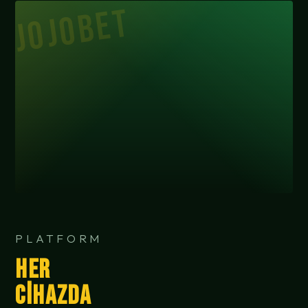
PLATFORM
Her
cihazda