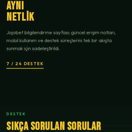
aynı
netlik
Jojobet bilgilendirme sayfası; güncel erişim notları,
mobil kullanım ve destek süreçlerini tek bir akışta
sunmak için sadeleştirildi.
7 / 24 DESTEK
DESTEK
Sıkça Sorulan Sorular