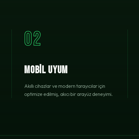
02
Mobil Uyum
Akıllı cihazlar ve modern tarayıcılar için
optimize edilmiş, akıcı bir arayüz deneyimi.