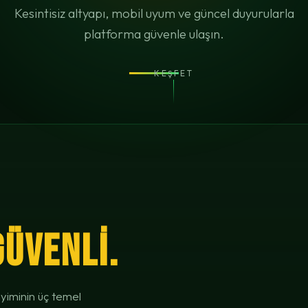
Kesintisiz altyapı, mobil uyum ve güncel duyurularla
platforma güvenle ulaşın.
KEŞFET
Güvenli.
yiminin üç temel