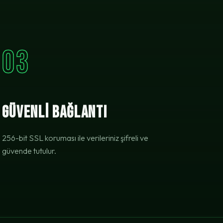
03
Güvenli Bağlantı
256-bit SSL koruması ile verileriniz şifreli ve
güvende tutulur.