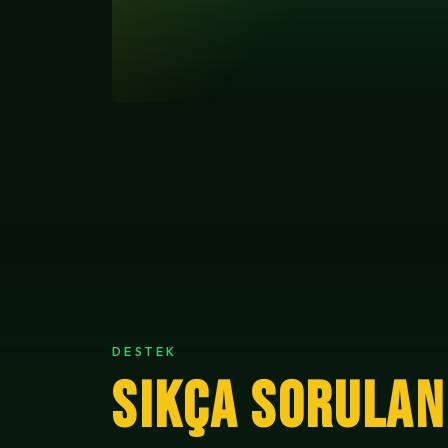
DESTEK
Sıkça Sorulan