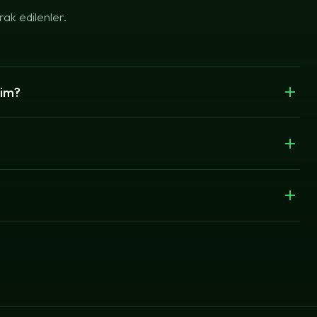
ak edilenler.
rim?
cılığıyla veya mobil cihazınızdan sorunsuz
lı mobil arayüz sunulmaktadır.
destek hattı üzerinden bilgi ve yardım