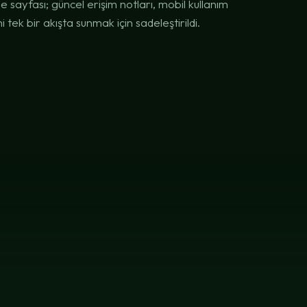
e sayfası; güncel erişim notları, mobil kullanım
 tek bir akışta sunmak için sadeleştirildi.