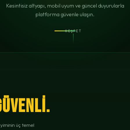
Kesintisiz altyapı, mobil uyum ve güncel duyurularla
platforma güvenle ulaşın.
KEŞFET
Güvenli.
yiminin üç temel