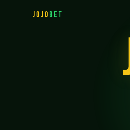
JOJO
BET