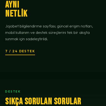
aynı
netlik
Jojobet bilgilendirme sayfası; güncel erişim notları,
mobil kullanım ve destek süreçlerini tek bir akışta
sunmak için sadeleştirildi.
7 / 24 DESTEK
DESTEK
Sıkça Sorulan Sorular