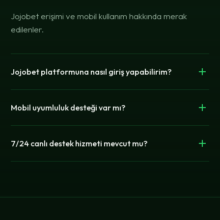
Jojobet erişimi ve mobil kullanım hakkında merak
edilenler.
Jojobet platformuna nasıl giriş yapabilirim?
Güncel ve resmi alan adı üzerinden tarayıcınız aracılığıyla
Mobil uyumluluk desteği var mı?
veya mobil cihazınızdan sorunsuz şekilde erişim
sağlayabilirsiniz.
Evet, tüm iOS ve Android cihazlarla uyumlu, duyarlı mobil
7/24 canlı destek hizmeti mevcut mu?
arayüz sunulmaktadır.
Kullanıcılar haftanın 7 günü 24 saat boyunca canlı destek
hattı üzerinden bilgi ve yardım alabilirler.