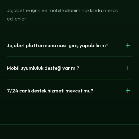
Jojobet erişimi ve mobil kullanım hakkında merak
edilenler.
Jojobet platformuna nasıl giriş yapabilirim?
Güncel ve resmi alan adı üzerinden tarayıcınız aracılığıyla
Mobil uyumluluk desteği var mı?
veya mobil cihazınızdan sorunsuz şekilde erişim
sağlayabilirsiniz.
Evet, tüm iOS ve Android cihazlarla uyumlu, duyarlı mobil
7/24 canlı destek hizmeti mevcut mu?
arayüz sunulmaktadır.
Kullanıcılar haftanın 7 günü 24 saat boyunca canlı destek
hattı üzerinden bilgi ve yardım alabilirler.