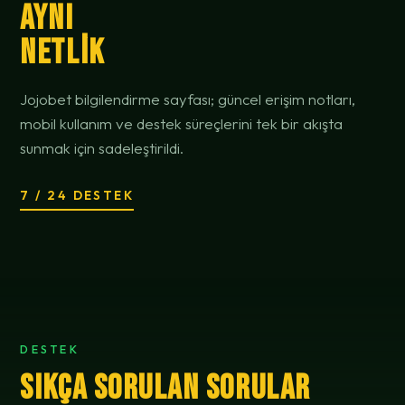
aynı
netlik
Jojobet bilgilendirme sayfası; güncel erişim notları,
mobil kullanım ve destek süreçlerini tek bir akışta
sunmak için sadeleştirildi.
7 / 24 DESTEK
DESTEK
Sıkça Sorulan Sorular