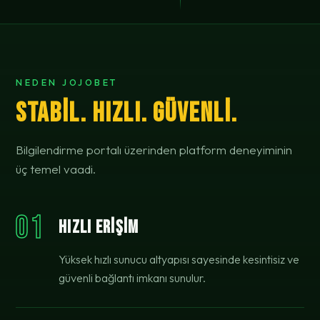
NEDEN JOJOBET
Stabil. Hızlı. Güvenli.
Bilgilendirme portalı üzerinden platform deneyiminin
üç temel vaadi.
01
Hızlı Erişim
Yüksek hızlı sunucu altyapısı sayesinde kesintisiz ve
güvenli bağlantı imkanı sunulur.