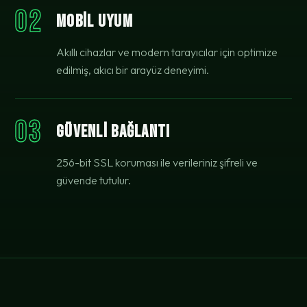
02
Mobil Uyum
Akıllı cihazlar ve modern tarayıcılar için optimize
edilmiş, akıcı bir arayüz deneyimi.
03
Güvenli Bağlantı
256-bit SSL koruması ile verileriniz şifreli ve
güvende tutulur.