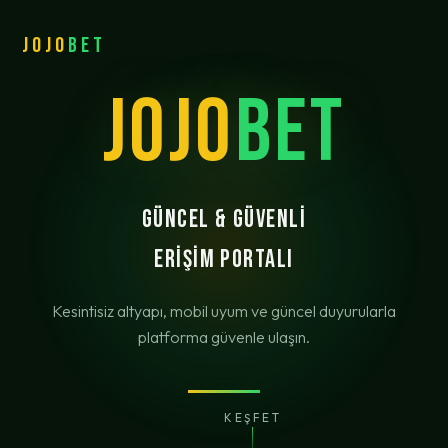
JOJO
BET
JOJO
BET
Güncel & Güvenli
Erişim Portalı
Kesintisiz altyapı, mobil uyum ve güncel duyurularla
platforma güvenle ulaşın.
KEŞFET