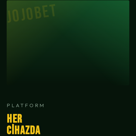
PLATFORM
Her
cihazda