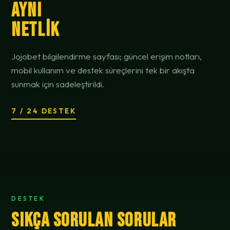
aynı
netlik
Jojobet bilgilendirme sayfası; güncel erişim notları,
mobil kullanım ve destek süreçlerini tek bir akışta
sunmak için sadeleştirildi.
7 / 24 DESTEK
DESTEK
Sıkça Sorulan Sorular