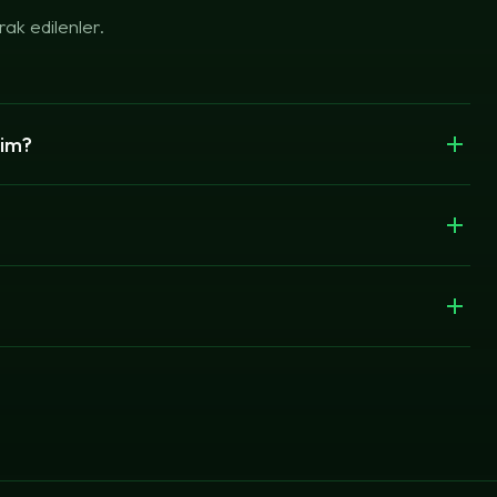
ak edilenler.
rim?
cılığıyla veya mobil cihazınızdan sorunsuz
lı mobil arayüz sunulmaktadır.
destek hattı üzerinden bilgi ve yardım