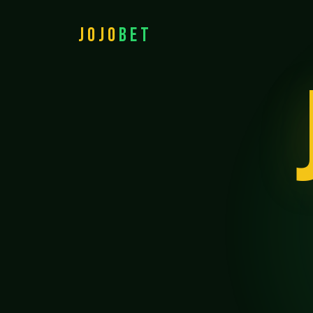
JOJO
BET