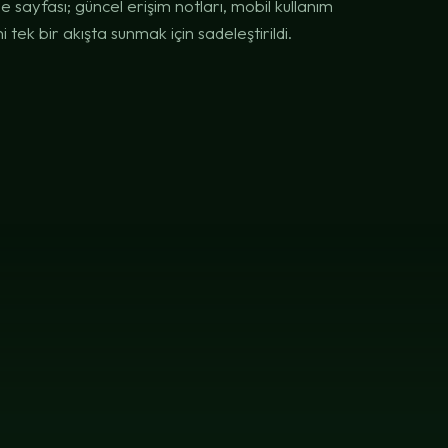
e sayfası; güncel erişim notları, mobil kullanım
 tek bir akışta sunmak için sadeleştirildi.