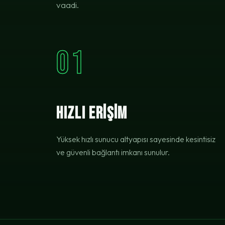
vaadi.
01
Hızlı Erişim
Yüksek hızlı sunucu altyapısı sayesinde kesintisiz
ve güvenli bağlantı imkanı sunulur.