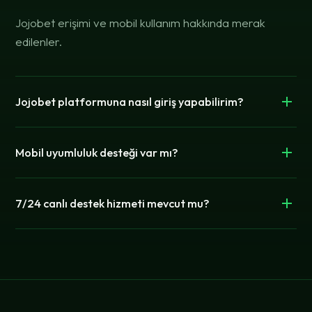
Jojobet erişimi ve mobil kullanım hakkında merak
edilenler.
Jojobet platformuna nasıl giriş yapabilirim?
Güncel ve resmi alan adı üzerinden tarayıcınız aracılığıyla
Mobil uyumluluk desteği var mı?
veya mobil cihazınızdan sorunsuz şekilde erişim
sağlayabilirsiniz.
Evet, tüm iOS ve Android cihazlarla uyumlu, duyarlı mobil
7/24 canlı destek hizmeti mevcut mu?
arayüz sunulmaktadır.
Kullanıcılar haftanın 7 günü 24 saat boyunca canlı destek
hattı üzerinden bilgi ve yardım alabilirler.