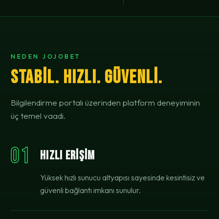
NEDEN JOJOBET
Stabil. Hızlı. Güvenli.
Bilgilendirme portalı üzerinden platform deneyiminin
üç temel vaadi.
01
Hızlı Erişim
Yüksek hızlı sunucu altyapısı sayesinde kesintisiz ve
güvenli bağlantı imkanı sunulur.