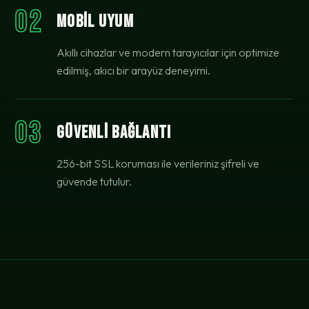
02
Mobil Uyum
Akıllı cihazlar ve modern tarayıcılar için optimize
edilmiş, akıcı bir arayüz deneyimi.
03
Güvenli Bağlantı
256-bit SSL koruması ile verileriniz şifreli ve
güvende tutulur.