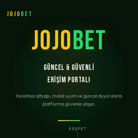
JOJO
BET
JOJO
BET
Güncel & Güvenli
Erişim Portalı
Kesintisiz altyapı, mobil uyum ve güncel duyurularla
platforma güvenle ulaşın.
KEŞFET