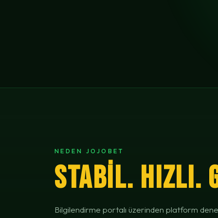
NEDEN JOJOBET
Stabil. Hızlı. 
Bilgilendirme portalı üzerinden platform dene