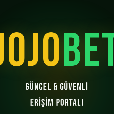
JOJO
BE
Güncel & Güvenli
Erişim Portalı