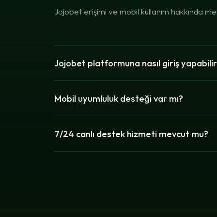
Jojobet erişimi ve mobil kullanım hakkında mer
Jojobet platformuna nasıl giriş yapabili
Güncel ve resmi alan adı üzerinden tarayıcınız ara
Mobil uyumluluk desteği var mı?
şekilde erişim sağlayabilirsiniz.
Evet, tüm iOS ve Android cihazlarla uyumlu, duyar
7/24 canlı destek hizmeti mevcut mu?
Kullanıcılar haftanın 7 günü 24 saat boyunca canlı 
alabilirler.