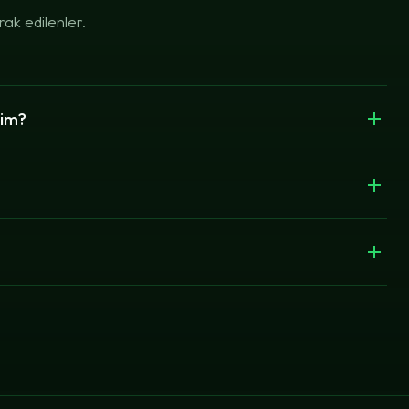
ak edilenler.
rim?
cılığıyla veya mobil cihazınızdan sorunsuz
lı mobil arayüz sunulmaktadır.
destek hattı üzerinden bilgi ve yardım