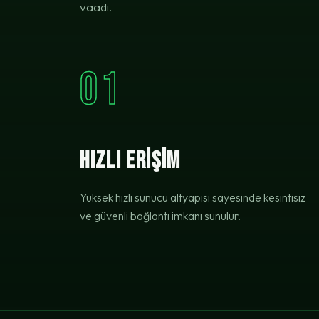
vaadi.
01
Hızlı Erişim
Yüksek hızlı sunucu altyapısı sayesinde kesintisiz
ve güvenli bağlantı imkanı sunulur.