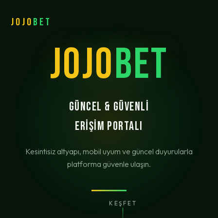
JOJO
BET
JOJO
BET
Güncel & Güvenli
Erişim Portalı
Kesintisiz altyapı, mobil uyum ve güncel duyurularla
platforma güvenle ulaşın.
KEŞFET