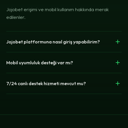
Jojobet erişimi ve mobil kullanım hakkında merak
edilenler.
Jojobet platformuna nasıl giriş yapabilirim?
Güncel ve resmi alan adı üzerinden tarayıcınız aracılığıyla
Mobil uyumluluk desteği var mı?
veya mobil cihazınızdan sorunsuz şekilde erişim
sağlayabilirsiniz.
Evet, tüm iOS ve Android cihazlarla uyumlu, duyarlı mobil
7/24 canlı destek hizmeti mevcut mu?
arayüz sunulmaktadır.
Kullanıcılar haftanın 7 günü 24 saat boyunca canlı destek
hattı üzerinden bilgi ve yardım alabilirler.