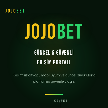
JOJO
BET
JOJO
BET
Güncel & Güvenli
Erişim Portalı
Kesintisiz altyapı, mobil uyum ve güncel duyurularla
platforma güvenle ulaşın.
KEŞFET