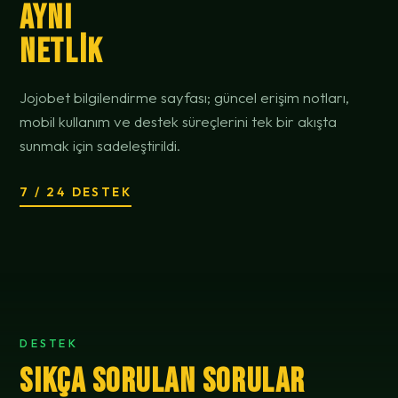
aynı
netlik
Jojobet bilgilendirme sayfası; güncel erişim notları,
mobil kullanım ve destek süreçlerini tek bir akışta
sunmak için sadeleştirildi.
7 / 24 DESTEK
DESTEK
Sıkça Sorulan Sorular