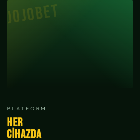
PLATFORM
Her
cihazda