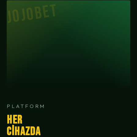
PLATFORM
Her
cihazda