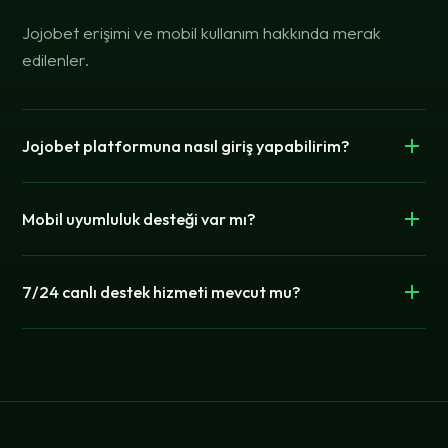
Jojobet erişimi ve mobil kullanım hakkında merak
edilenler.
Jojobet platformuna nasıl giriş yapabilirim?
Güncel ve resmi alan adı üzerinden tarayıcınız aracılığıyla
Mobil uyumluluk desteği var mı?
veya mobil cihazınızdan sorunsuz şekilde erişim
sağlayabilirsiniz.
Evet, tüm iOS ve Android cihazlarla uyumlu, duyarlı mobil
7/24 canlı destek hizmeti mevcut mu?
arayüz sunulmaktadır.
Kullanıcılar haftanın 7 günü 24 saat boyunca canlı destek
hattı üzerinden bilgi ve yardım alabilirler.