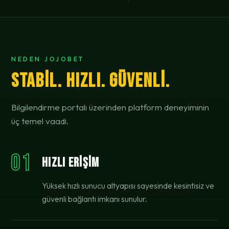
NEDEN JOJOBET
Stabil. Hızlı. Güvenli.
Bilgilendirme portalı üzerinden platform deneyiminin
üç temel vaadi.
01
Hızlı Erişim
Yüksek hızlı sunucu altyapısı sayesinde kesintisiz ve
güvenli bağlantı imkanı sunulur.