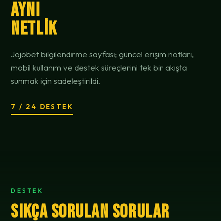
aynı
netlik
Jojobet bilgilendirme sayfası; güncel erişim notları,
mobil kullanım ve destek süreçlerini tek bir akışta
sunmak için sadeleştirildi.
7 / 24 DESTEK
DESTEK
Sıkça Sorulan Sorular