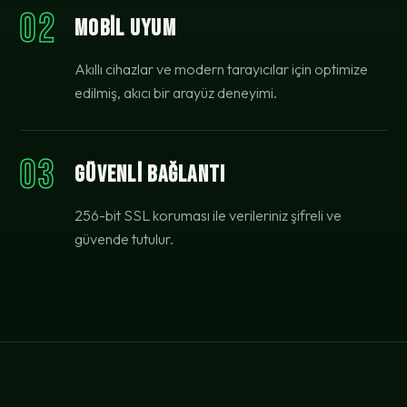
02
Mobil Uyum
Akıllı cihazlar ve modern tarayıcılar için optimize
edilmiş, akıcı bir arayüz deneyimi.
03
Güvenli Bağlantı
256-bit SSL koruması ile verileriniz şifreli ve
güvende tutulur.