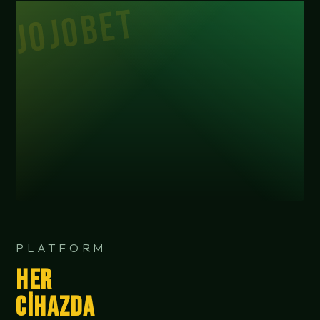
PLATFORM
Her
cihazda