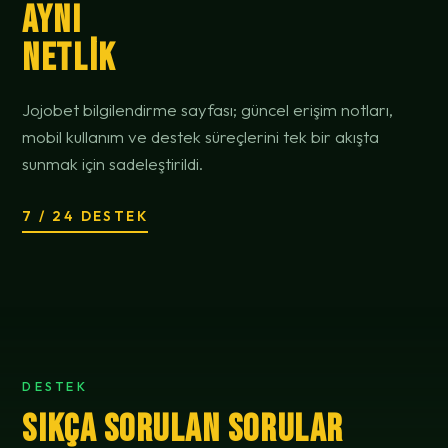
aynı
netlik
Jojobet bilgilendirme sayfası; güncel erişim notları,
mobil kullanım ve destek süreçlerini tek bir akışta
sunmak için sadeleştirildi.
7 / 24 DESTEK
DESTEK
Sıkça Sorulan Sorular