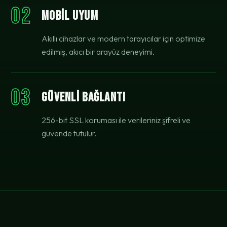
02
Mobil Uyum
Akıllı cihazlar ve modern tarayıcılar için optimize
edilmiş, akıcı bir arayüz deneyimi.
03
Güvenli Bağlantı
256-bit SSL koruması ile verileriniz şifreli ve
güvende tutulur.