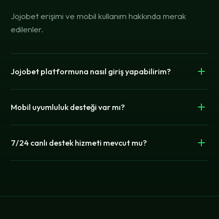
Jojobet erişimi ve mobil kullanım hakkında merak
edilenler.
Jojobet platformuna nasıl giriş yapabilirim?
Güncel ve resmi alan adı üzerinden tarayıcınız aracılığıyla
Mobil uyumluluk desteği var mı?
veya mobil cihazınızdan sorunsuz şekilde erişim
sağlayabilirsiniz.
Evet, tüm iOS ve Android cihazlarla uyumlu, duyarlı mobil
7/24 canlı destek hizmeti mevcut mu?
arayüz sunulmaktadır.
Kullanıcılar haftanın 7 günü 24 saat boyunca canlı destek
hattı üzerinden bilgi ve yardım alabilirler.