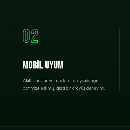
02
Mobil Uyum
Akıllı cihazlar ve modern tarayıcılar için
optimize edilmiş, akıcı bir arayüz deneyimi.