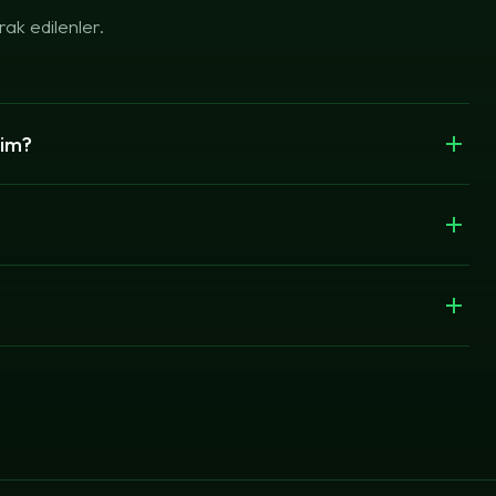
ak edilenler.
rim?
cılığıyla veya mobil cihazınızdan sorunsuz
lı mobil arayüz sunulmaktadır.
destek hattı üzerinden bilgi ve yardım