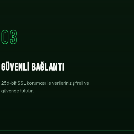
03
Güvenli Bağlantı
256-bit SSL koruması ile verileriniz şifreli ve
güvende tutulur.