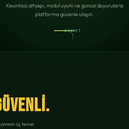
Kesintisiz altyapı, mobil uyum ve güncel duyurularla
platforma güvenle ulaşın.
KEŞFET
Güvenli.
yiminin üç temel