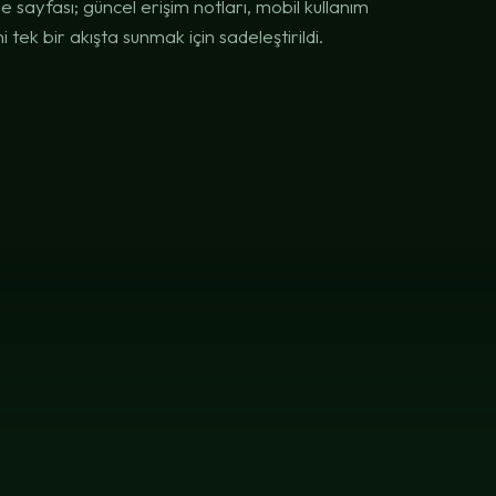
e sayfası; güncel erişim notları, mobil kullanım
 tek bir akışta sunmak için sadeleştirildi.