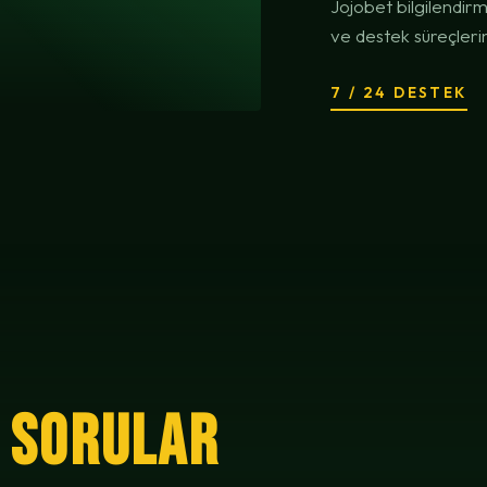
Jojobet bilgilendirm
ve destek süreçlerini
7 / 24 DESTEK
 Sorular