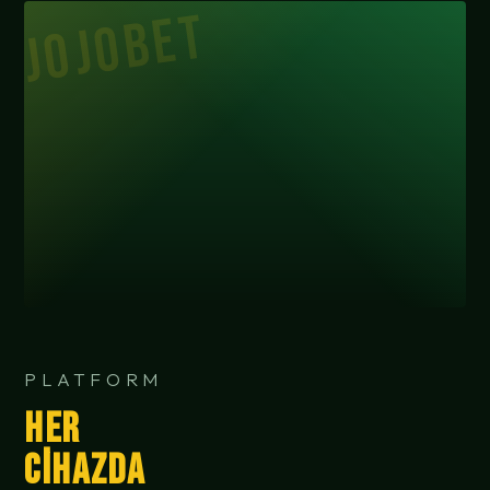
PLATFORM
Her
cihazda