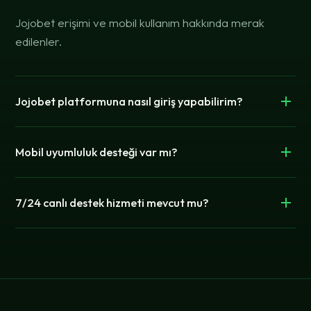
Jojobet erişimi ve mobil kullanım hakkında merak
edilenler.
Jojobet platformuna nasıl giriş yapabilirim?
Güncel ve resmi alan adı üzerinden tarayıcınız aracılığıyla
Mobil uyumluluk desteği var mı?
veya mobil cihazınızdan sorunsuz şekilde erişim
sağlayabilirsiniz.
Evet, tüm iOS ve Android cihazlarla uyumlu, duyarlı mobil
7/24 canlı destek hizmeti mevcut mu?
arayüz sunulmaktadır.
Kullanıcılar haftanın 7 günü 24 saat boyunca canlı destek
hattı üzerinden bilgi ve yardım alabilirler.