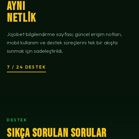
aynı
netlik
Jojobet bilgilendirme sayfası; güncel erişim notları,
mobil kullanım ve destek süreçlerini tek bir akışta
sunmak için sadeleştirildi.
7 / 24 DESTEK
DESTEK
Sıkça Sorulan Sorular