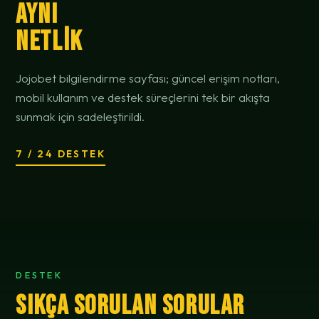
aynı
netlik
Jojobet bilgilendirme sayfası; güncel erişim notları,
mobil kullanım ve destek süreçlerini tek bir akışta
sunmak için sadeleştirildi.
7 / 24 DESTEK
DESTEK
Sıkça Sorulan Sorular