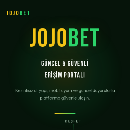
JOJO
BET
JOJO
BET
Güncel & Güvenli
Erişim Portalı
Kesintisiz altyapı, mobil uyum ve güncel duyurularla
platforma güvenle ulaşın.
KEŞFET