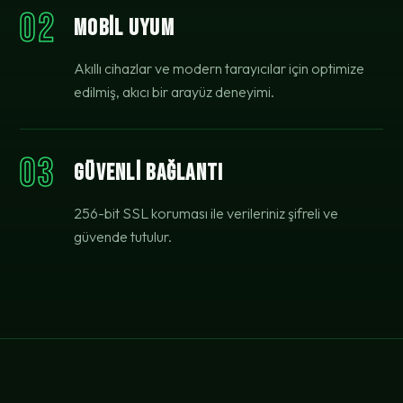
02
Mobil Uyum
Akıllı cihazlar ve modern tarayıcılar için optimize
edilmiş, akıcı bir arayüz deneyimi.
03
Güvenli Bağlantı
256-bit SSL koruması ile verileriniz şifreli ve
güvende tutulur.