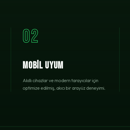
02
Mobil Uyum
Akıllı cihazlar ve modern tarayıcılar için
optimize edilmiş, akıcı bir arayüz deneyimi.