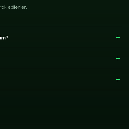
ak edilenler.
rim?
cılığıyla veya mobil cihazınızdan sorunsuz
lı mobil arayüz sunulmaktadır.
destek hattı üzerinden bilgi ve yardım