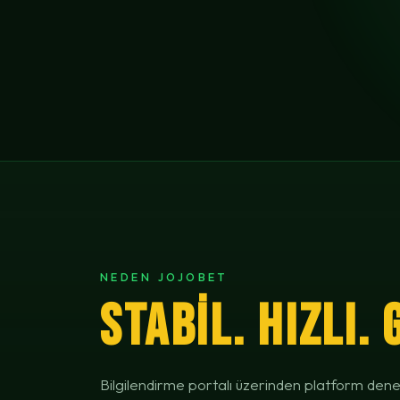
NEDEN JOJOBET
Stabil. Hızlı. 
Bilgilendirme portalı üzerinden platform dene