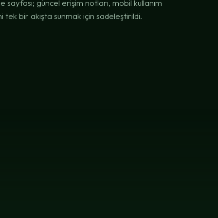
e sayfası; güncel erişim notları, mobil kullanım
 tek bir akışta sunmak için sadeleştirildi.