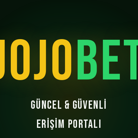
JOJO
BE
Güncel & Güvenli
Erişim Portalı