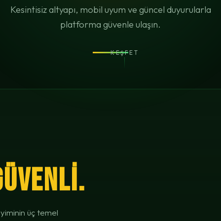
Kesintisiz altyapı, mobil uyum ve güncel duyurularla
platforma güvenle ulaşın.
KEŞFET
Güvenli.
yiminin üç temel