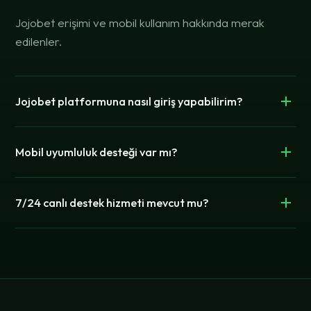
Jojobet erişimi ve mobil kullanım hakkında merak
edilenler.
Jojobet platformuna nasıl giriş yapabilirim?
Güncel ve resmi alan adı üzerinden tarayıcınız aracılığıyla
Mobil uyumluluk desteği var mı?
veya mobil cihazınızdan sorunsuz şekilde erişim
sağlayabilirsiniz.
Evet, tüm iOS ve Android cihazlarla uyumlu, duyarlı mobil
7/24 canlı destek hizmeti mevcut mu?
arayüz sunulmaktadır.
Kullanıcılar haftanın 7 günü 24 saat boyunca canlı destek
hattı üzerinden bilgi ve yardım alabilirler.