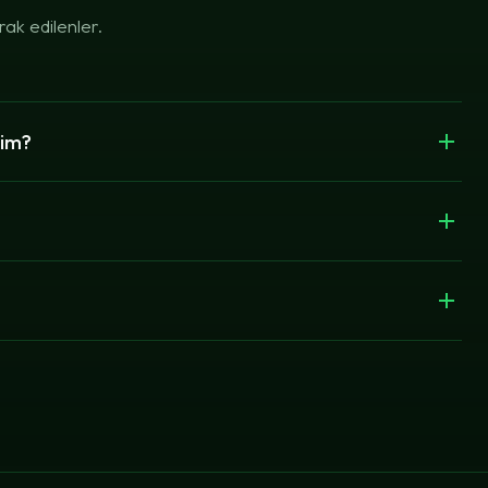
ak edilenler.
rim?
cılığıyla veya mobil cihazınızdan sorunsuz
lı mobil arayüz sunulmaktadır.
destek hattı üzerinden bilgi ve yardım