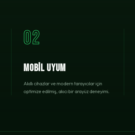
02
Mobil Uyum
Akıllı cihazlar ve modern tarayıcılar için
optimize edilmiş, akıcı bir arayüz deneyimi.