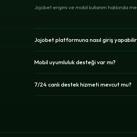
Jojobet erişimi ve mobil kullanım hakkında mer
Jojobet platformuna nasıl giriş yapabili
Güncel ve resmi alan adı üzerinden tarayıcınız ara
Mobil uyumluluk desteği var mı?
şekilde erişim sağlayabilirsiniz.
Evet, tüm iOS ve Android cihazlarla uyumlu, duyar
7/24 canlı destek hizmeti mevcut mu?
Kullanıcılar haftanın 7 günü 24 saat boyunca canlı 
alabilirler.