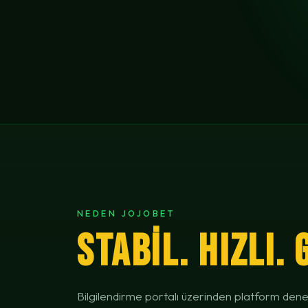
NEDEN JOJOBET
Stabil. Hızlı. 
Bilgilendirme portalı üzerinden platform dene