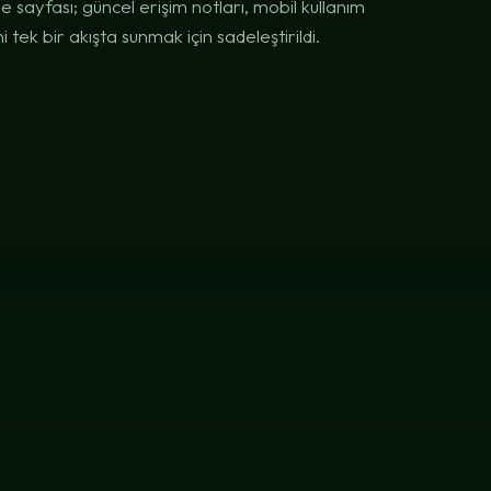
e sayfası; güncel erişim notları, mobil kullanım
 tek bir akışta sunmak için sadeleştirildi.