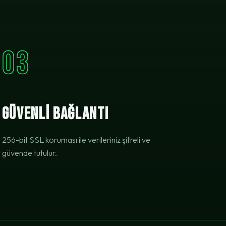
03
Güvenli Bağlantı
256-bit SSL koruması ile verileriniz şifreli ve
güvende tutulur.