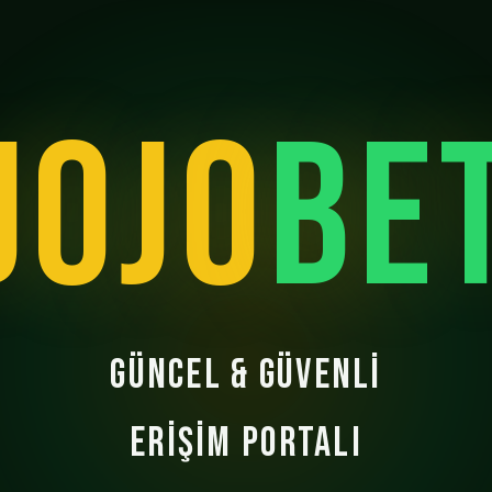
JOJO
BE
Güncel & Güvenli
Erişim Portalı