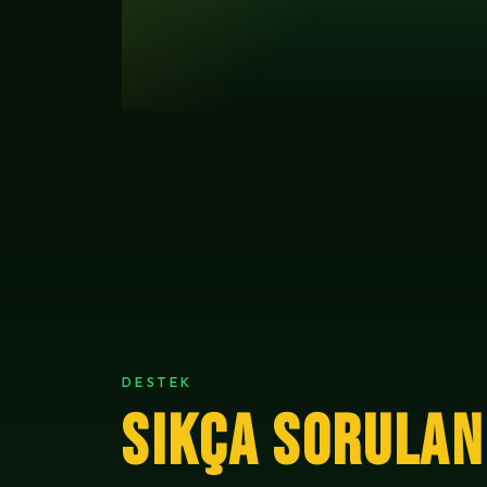
DESTEK
Sıkça Sorulan