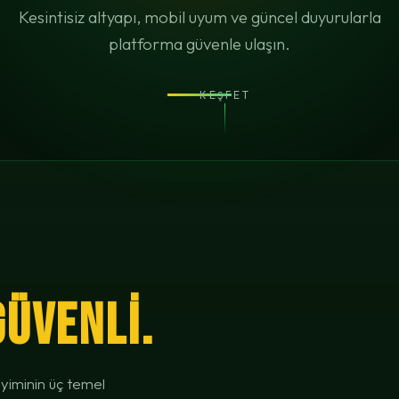
Kesintisiz altyapı, mobil uyum ve güncel duyurularla
platforma güvenle ulaşın.
KEŞFET
Güvenli.
yiminin üç temel