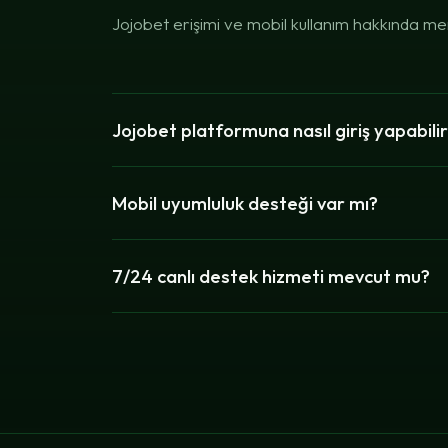
Jojobet erişimi ve mobil kullanım hakkında mer
Jojobet platformuna nasıl giriş yapabili
Güncel ve resmi alan adı üzerinden tarayıcınız ara
Mobil uyumluluk desteği var mı?
şekilde erişim sağlayabilirsiniz.
Evet, tüm iOS ve Android cihazlarla uyumlu, duyar
7/24 canlı destek hizmeti mevcut mu?
Kullanıcılar haftanın 7 günü 24 saat boyunca canlı 
alabilirler.