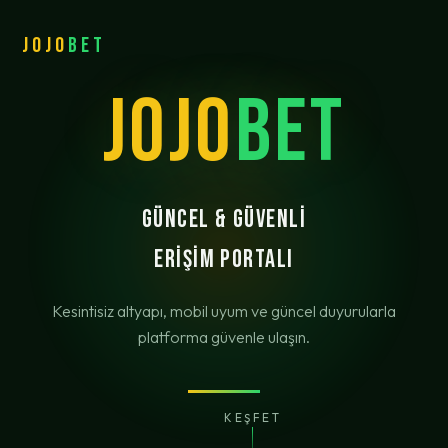
JOJO
BET
JOJO
BET
Güncel & Güvenli
Erişim Portalı
Kesintisiz altyapı, mobil uyum ve güncel duyurularla
platforma güvenle ulaşın.
KEŞFET