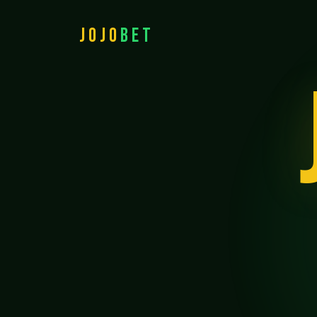
JOJO
BET