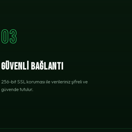
03
Güvenli Bağlantı
256-bit SSL koruması ile verileriniz şifreli ve
güvende tutulur.