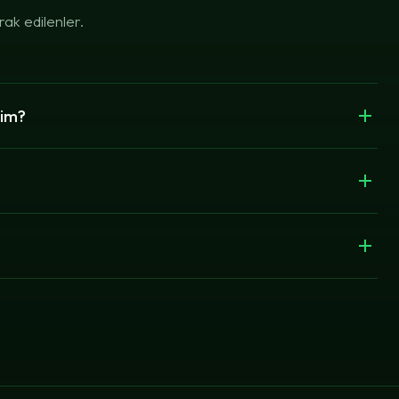
ak edilenler.
rim?
cılığıyla veya mobil cihazınızdan sorunsuz
lı mobil arayüz sunulmaktadır.
destek hattı üzerinden bilgi ve yardım