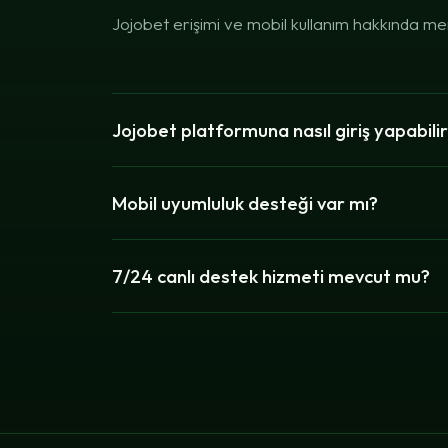
Jojobet erişimi ve mobil kullanım hakkında mer
Jojobet platformuna nasıl giriş yapabili
Güncel ve resmi alan adı üzerinden tarayıcınız ara
Mobil uyumluluk desteği var mı?
şekilde erişim sağlayabilirsiniz.
Evet, tüm iOS ve Android cihazlarla uyumlu, duyar
7/24 canlı destek hizmeti mevcut mu?
Kullanıcılar haftanın 7 günü 24 saat boyunca canlı 
alabilirler.