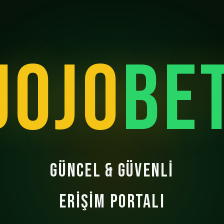
JOJO
BE
Güncel & Güvenli
Erişim Portalı