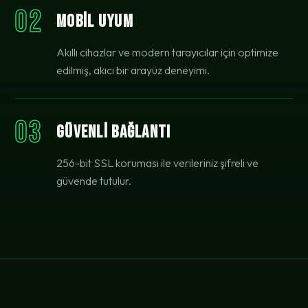
02
Mobil Uyum
Akıllı cihazlar ve modern tarayıcılar için optimize
edilmiş, akıcı bir arayüz deneyimi.
03
Güvenli Bağlantı
256-bit SSL koruması ile verileriniz şifreli ve
güvende tutulur.