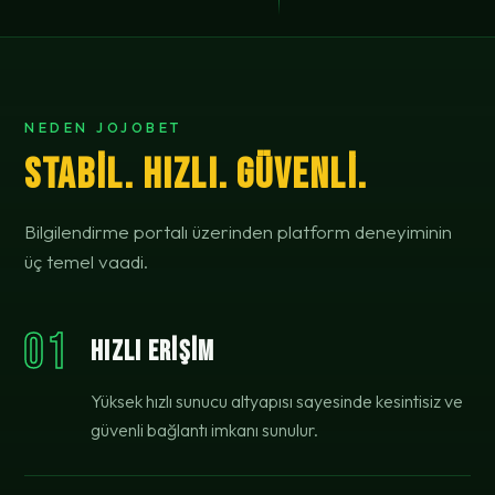
NEDEN JOJOBET
Stabil. Hızlı. Güvenli.
Bilgilendirme portalı üzerinden platform deneyiminin
üç temel vaadi.
01
Hızlı Erişim
Yüksek hızlı sunucu altyapısı sayesinde kesintisiz ve
güvenli bağlantı imkanı sunulur.