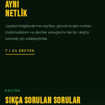
aynı
netlik
Jojobet bilgilendirme sayfası; güncel erişim notları,
mobil kullanım ve destek süreçlerini tek bir akışta
sunmak için sadeleştirildi.
7 / 24 DESTEK
DESTEK
Sıkça Sorulan Sorular