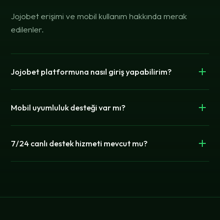
Jojobet erişimi ve mobil kullanım hakkında merak
edilenler.
Jojobet platformuna nasıl giriş yapabilirim?
Güncel ve resmi alan adı üzerinden tarayıcınız aracılığıyla
Mobil uyumluluk desteği var mı?
veya mobil cihazınızdan sorunsuz şekilde erişim
sağlayabilirsiniz.
Evet, tüm iOS ve Android cihazlarla uyumlu, duyarlı mobil
7/24 canlı destek hizmeti mevcut mu?
arayüz sunulmaktadır.
Kullanıcılar haftanın 7 günü 24 saat boyunca canlı destek
hattı üzerinden bilgi ve yardım alabilirler.