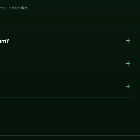
ak edilenler.
rim?
cılığıyla veya mobil cihazınızdan sorunsuz
lı mobil arayüz sunulmaktadır.
destek hattı üzerinden bilgi ve yardım