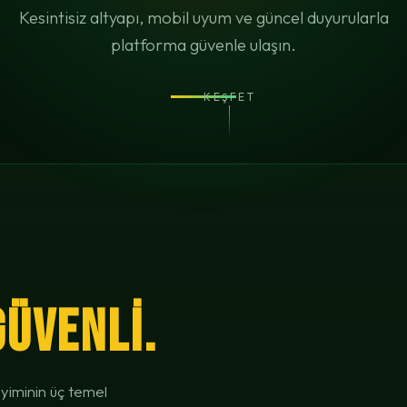
Kesintisiz altyapı, mobil uyum ve güncel duyurularla
platforma güvenle ulaşın.
KEŞFET
Güvenli.
yiminin üç temel