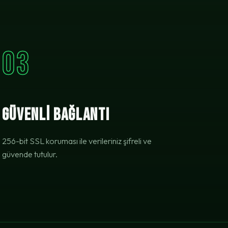
03
Güvenli Bağlantı
256-bit SSL koruması ile verileriniz şifreli ve
güvende tutulur.