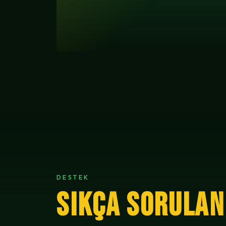
DESTEK
Sıkça Sorulan