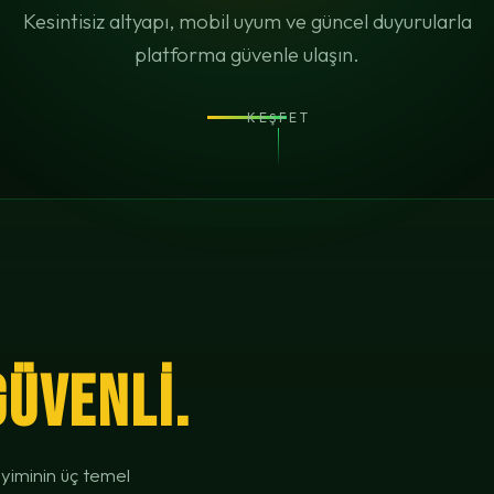
Kesintisiz altyapı, mobil uyum ve güncel duyurularla
platforma güvenle ulaşın.
KEŞFET
Güvenli.
yiminin üç temel