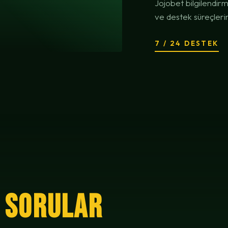
Jojobet bilgilendirm
ve destek süreçlerini
7 / 24 DESTEK
 Sorular