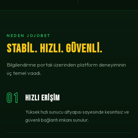
NEDEN JOJOBET
Stabil. Hızlı. Güvenli.
Bilgilendirme portalı üzerinden platform deneyiminin
üç temel vaadi.
01
Hızlı Erişim
Yüksek hızlı sunucu altyapısı sayesinde kesintisiz ve
güvenli bağlantı imkanı sunulur.