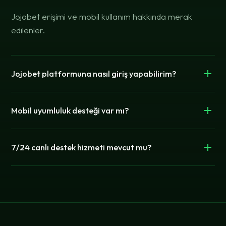
Jojobet erişimi ve mobil kullanım hakkında merak
edilenler.
Jojobet platformuna nasıl giriş yapabilirim?
Güncel ve resmi alan adı üzerinden tarayıcınız aracılığıyla
Mobil uyumluluk desteği var mı?
veya mobil cihazınızdan sorunsuz şekilde erişim
sağlayabilirsiniz.
Evet, tüm iOS ve Android cihazlarla uyumlu, duyarlı mobil
7/24 canlı destek hizmeti mevcut mu?
arayüz sunulmaktadır.
Kullanıcılar haftanın 7 günü 24 saat boyunca canlı destek
hattı üzerinden bilgi ve yardım alabilirler.