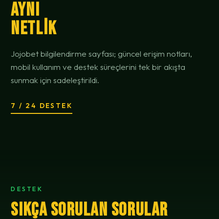
aynı
netlik
Jojobet bilgilendirme sayfası; güncel erişim notları,
mobil kullanım ve destek süreçlerini tek bir akışta
sunmak için sadeleştirildi.
7 / 24 DESTEK
DESTEK
Sıkça Sorulan Sorular