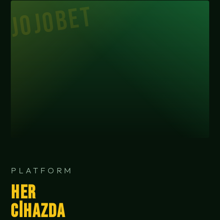
PLATFORM
Her
cihazda