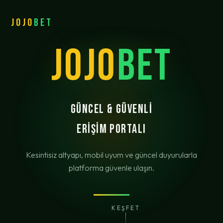
JOJO
BET
JOJO
BET
Güncel & Güvenli
Erişim Portalı
Kesintisiz altyapı, mobil uyum ve güncel duyurularla
platforma güvenle ulaşın.
KEŞFET